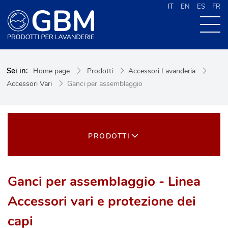
IT
EN
ES
FR
CHI SIAMO
Sei in:
Home page
Prodotti
Accessori Lavanderia
PRODOTTI
Accessori Vari
Ganci per assemblaggio
NEWS
CONTATTI
CERCA NEL SITO
PRODOTTI
Ganci per assemblaggio - Linea
Accessori vari e protezione dei
capi