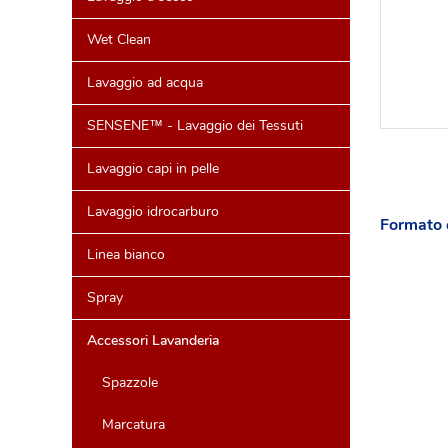
Wet Clean
Lavaggio ad acqua
SENSENE™ - Lavaggio dei Tessuti
Lavaggio capi in pelle
Lavaggio idrocarburo
Formato 
Linea bianco
Spray
Accessori Lavanderia
Spazzole
Marcatura