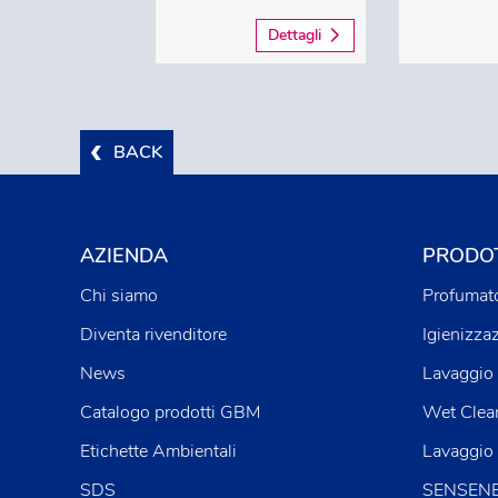
Dettagli
BACK
AZIENDA
PRODOT
Chi siamo
Profumato
Diventa rivenditore
Igienizza
News
Lavaggio 
Catalogo prodotti GBM
Wet Clea
Etichette Ambientali
Lavaggio
SDS
SENSENE™