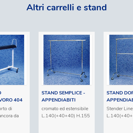
Altri carrelli e stand
O
STAND SEMPLICE -
STAND DOP
VORO 404
APPENDIABITI
APPENDIAB
orto di
cromato ed estensibile
Stender Lin
ancora da
L.140(+40+40) H.155
L.140(+40+