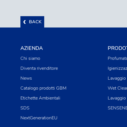
BACK
AZIENDA
PRODOT
Chi siamo
Profumato
Diventa rivenditore
Igienizza
News
Lavaggio 
Catalogo prodotti GBM
Wet Clea
Etichette Ambientali
Lavaggio
SDS
SENSENE™
NextGenerationEU