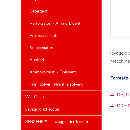
Detergenti
Rafforzatori - Ammorbidenti
Presmacchianti
Smacchiatori
lavaggio 
Ausiliari
macchine
Ammorbidenti - Finissanti
Formato c
Filtri, polveri filtranti e solventi
Dry Fi
Wet Clean
DRY F
Lavaggio ad acqua
SENSENE™ - Lavaggio dei Tessuti