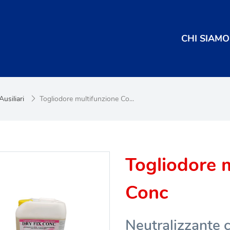
CHI SIAMO
Ausiliari
Togliodore multifunzione Co...
Togliodore m
Conc
Neutralizzante 