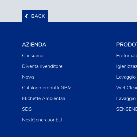
BACK
AZIENDA
PRODOT
Chi siamo
Profumato
Diventa rivenditore
Igienizza
News
Lavaggio 
Catalogo prodotti GBM
Wet Clea
Etichette Ambientali
Lavaggio
SDS
SENSENE™
NextGenerationEU