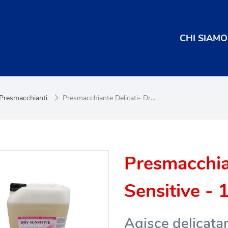
CHI SIAMO
Presmacchianti
Presmacchiante Delicati- Dr...
Presmacchian
Sensitive - 
Agisce delicatam