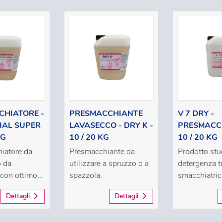
HIATORE -
PRESMACCHIANTE
V 7 DRY -
IAL SUPER
LAVASECCO - DRY K -
PRESMACCH
KG
10 / 20 KG
10 / 20 KG
iatore da
Presmacchiante da
Prodotto stud
o da
utilizzare a spruzzo o a
detergenza t
con ottimo...
spazzola.
smacchiatric
Dettagli
Dettagli