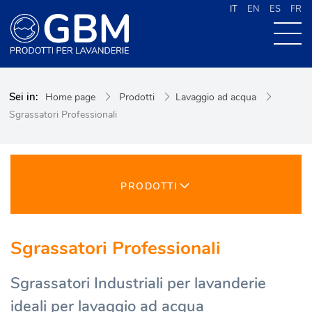
IT
EN
ES
FR
CHI SIAMO
Sei in:
Home page
Prodotti
Lavaggio ad acqua
PRODOTTI
Sgrassatori Professionali
NEWS
CONTATTI
CERCA NEL SITO
PRODOTTI
Sgrassatori Professionali
Sgrassatori Industriali per lavanderie
ideali per lavaggio ad acqua