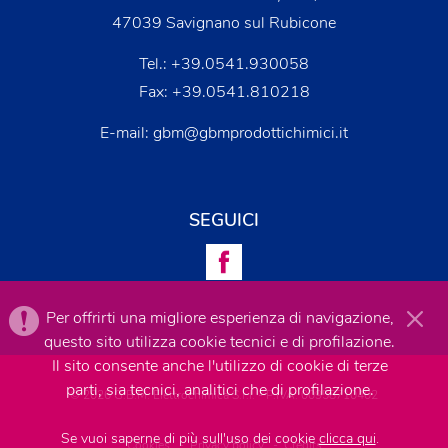
47039 Savignano sul Rubicone
Tel.:
+39.0541.930058
Fax: +39.0541.810218
E-mail:
gbm@gbmprodottichimici.it
SEGUICI
Per offrirti una migliore esperienza di navigazione,
questo sito utilizza cookie tecnici e di profilazione.
Il sito consente anche l'utilizzo di cookie di terze
parti, sia tecnici, analitici che di profilazione.
© 2026 G.B.M. Elettrochimica S.r.l. - P.IVA: 00958710402
Se vuoi saperne di più sull'uso dei cookie
clicca qui
.
Cookies
-
Privacy policy
-
Credits