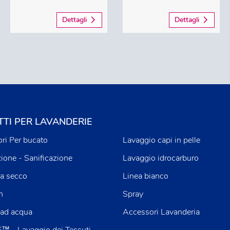
Dettagli
Dettagli
TI PER LAVANDERIE
ri Per bucato
Lavaggio capi in pelle
zione - Sanificazione
Lavaggio idrocarburo
a secco
Linea bianco
n
Spray
 ad acqua
Accessori Lavanderia