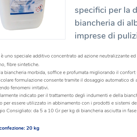
specifici per la 
biancheria di alb
imprese di puliz
 è uno speciale additivo concentrato ad azione neutralizzante ed 
no, fibre sintetiche.
la biancheria morbida, soffice e profumata migliorando il confort
icolare formulazione consente tramite il dosaggio automatico di all
ndo fenomeni irritativi.
larmente indicato per il trattamento degli indumenti e della bianch
o per essere utilizzato in abbinamento con i prodotti e sistemi
o Consigliato: da 5 a 10 Gr per kg di biancheria asciutta in fase
confezione: 20 kg