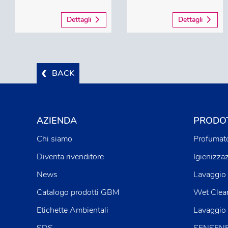
Dettagli
Dettagli
BACK
AZIENDA
PRODOT
Chi siamo
Profumato
Diventa rivenditore
Igienizza
News
Lavaggio 
Catalogo prodotti GBM
Wet Clea
Etichette Ambientali
Lavaggio