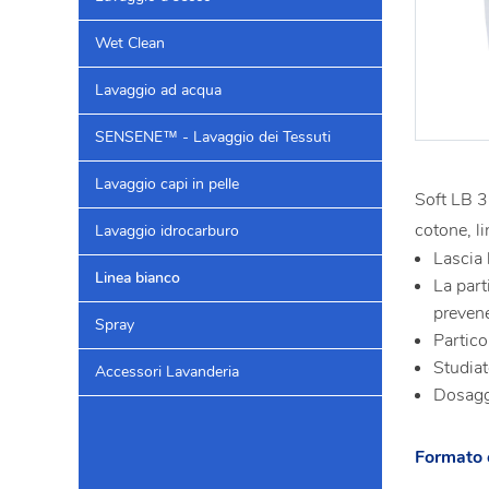
Wet Clean
Lavaggio ad acqua
SENSENE™ - Lavaggio dei Tessuti
Lavaggio capi in pelle
Soft LB 3
cotone, li
Lavaggio idrocarburo
Lascia 
Linea bianco
La part
prevene
Spray
Partico
Studiat
Accessori Lavanderia
Dosaggi
Formato 