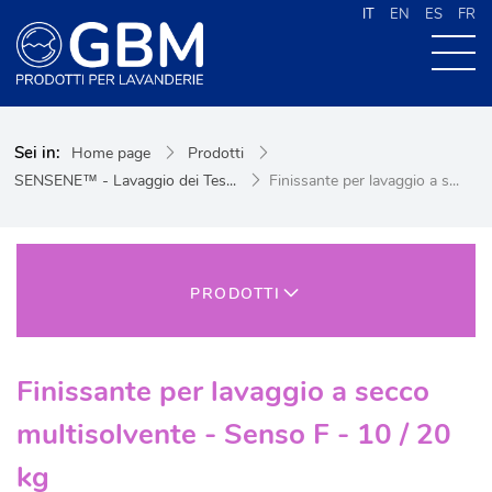
IT
EN
ES
FR
CHI SIAMO
Sei in:
Home page
Prodotti
PRODOTTI
SENSENE™ - Lavaggio dei Tes...
Finissante per lavaggio a s...
NEWS
CONTATTI
CERCA NEL SITO
PRODOTTI
Finissante per lavaggio a secco
multisolvente - Senso F - 10 / 20
kg