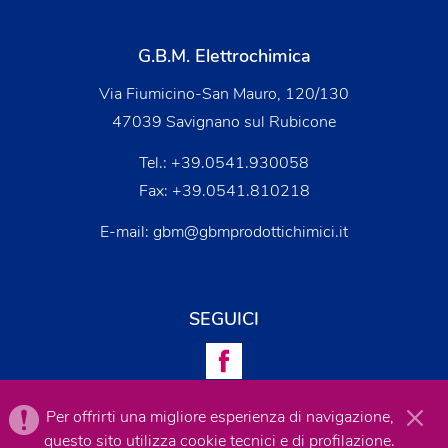
G.B.M. Elettrochimica
Via Fiumicino-San Mauro, 120/130
47039 Savignano sul Rubicone
Tel.:
+39.0541.930058
Fax: +39.0541.810218
E-mail:
gbm@gbmprodottichimici.it
SEGUICI
Per offrirti una migliore esperienza di navigazione,
questo sito utilizza cookie tecnici e di profilazione.