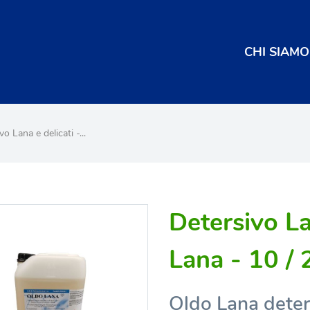
CHI SIAMO
vo Lana e delicati -...
Detersivo La
Lana - 10 / 
Oldo Lana deter