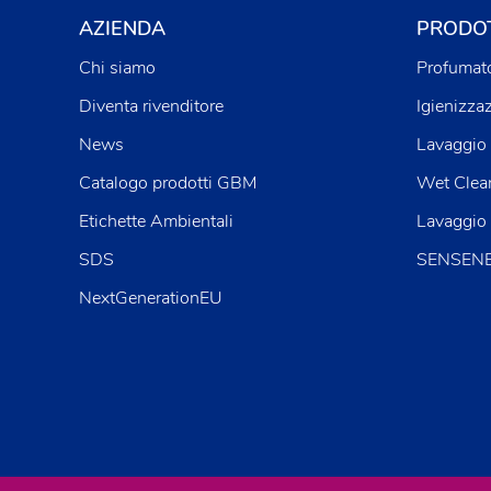
AZIENDA
PRODOT
Chi siamo
Profumato
Diventa rivenditore
Igienizza
News
Lavaggio 
Catalogo prodotti GBM
Wet Clea
Etichette Ambientali
Lavaggio
SDS
SENSENE™
NextGenerationEU