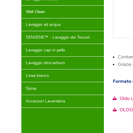
Wet Clean
Lavaggio ad acqua
SENSENE™ - Lavaggio dei Tessuti
Lavaggio capi in pelle
Contien
Lavaggio idrocarburo
Grazie 
Linea bianco
Formato 
Spray
Oldo 
Accessori Lavanderia
OLDO 