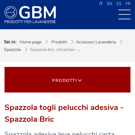
IT
EN
ES
FR
CHI SIAMO
Sei in:
Home page
Prodotti
Accessori Lavanderia
PRODOTTI
Spazzole
Spazzola bric c/ricambio -...
NEWS
CONTATTI
CERCA NEL SITO
PRODOTTI
Spazzola togli pelucchi adesiva -
Spazzola Bric
Spazzola adesiva leva pelucchi carta