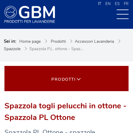
IT
EN
ES
FR
CHI SIAMO
Sei in:
Home page
Prodotti
Accessori Lavanderia
PRODOTTI
Spazzole
Spazzola P.L. ottone - Spaz...
NEWS
CONTATTI
CERCA NEL SITO
PRODOTTI
Spazzola togli pelucchi in ottone -
Spazzola PL Ottone
Spazzola PL Ottone - spazzole