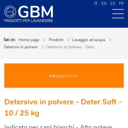
IT
EN
ES
FR
CHI SIAMO
Sei in:
Home page
Prodotti
Lavaggio ad acqua
PRODOTTI
Detersivi in polvere
Detersivo in polvere - Dete...
NEWS
CONTATTI
CERCA NEL SITO
PRODOTTI
Detersivo in polvere - Deter Soft -
10 / 25 kg
Indicato per capi bianchi - Alto potere