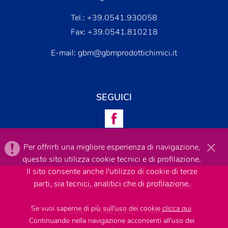
Tel.:
+39.0541.930058
Fax: +39.0541.810218
E-mail:
gbm@gbmprodottichimici.it
SEGUICI
Per offrirti una migliore esperienza di navigazione,
questo sito utilizza cookie tecnici e di profilazione.
Il sito consente anche l'utilizzo di cookie di terze
parti, sia tecnici, analitici che di profilazione.
© 2026 G.B.M. Elettrochimica S.r.l. - P.IVA: 00958710402
Se vuoi saperne di più sull'uso dei cookie
clicca qui
.
Cookies
-
Privacy policy
-
Credits
Continuando nella navigazione acconsenti all'uso dei