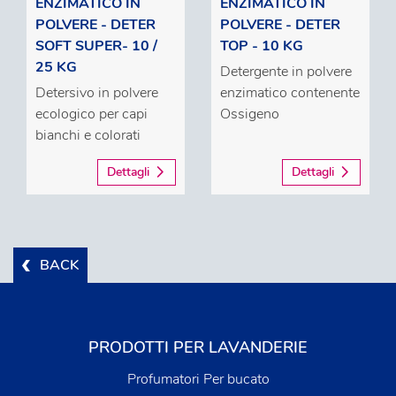
ENZIMATICO IN
ENZIMATICO IN
POLVERE - DETER
POLVERE - DETER
SOFT SUPER- 10 /
TOP - 10 KG
25 KG
Detergente in polvere
Detersivo in polvere
enzimatico contenente
ecologico per capi
Ossigeno
bianchi e colorati
Dettagli
Dettagli
BACK
PRODOTTI PER LAVANDERIE
Profumatori Per bucato