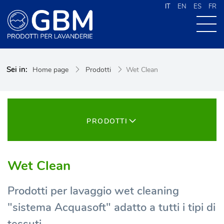
IT
EN
ES
FR
CHI SIAMO
Sei in:
Home page
Prodotti
Wet Clean
PRODOTTI
NEWS
CONTATTI
PRODOTTI
CERCA NEL SITO
Wet Clean
Prodotti per lavaggio wet cleaning
"sistema Acquasoft" adatto a tutti i tipi di
tessuti