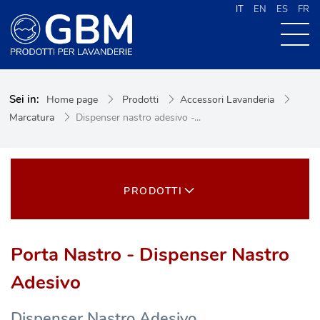
IT
EN
ES
FR
CHI SIAMO
Sei in:
Home page
Prodotti
Accessori Lavanderia
PRODOTTI
Marcatura
Dispenser nastro adesivo -...
NEWS
CONTATTI
CERCA NEL SITO
PRODOTTI
Porta Nastro - Dispenser Nastro
Adesivo
Dispenser Nastro Adesivo