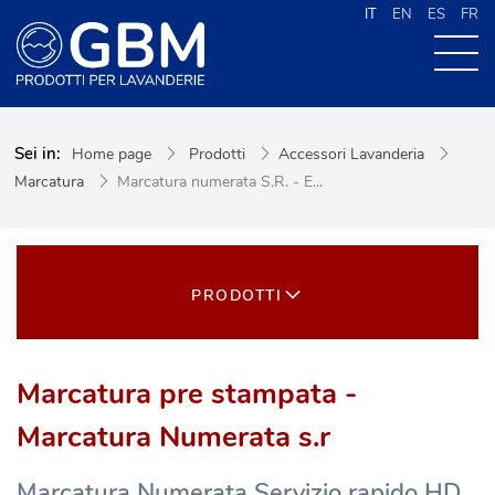
IT
EN
ES
FR
CHI SIAMO
Sei in:
Home page
Prodotti
Accessori Lavanderia
PRODOTTI
Marcatura
Marcatura numerata S.R. - E...
NEWS
CONTATTI
CERCA NEL SITO
PRODOTTI
Marcatura pre stampata -
Marcatura Numerata s.r
Marcatura Numerata Servizio rapido HD