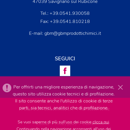
47039 Savignano sul Rubicone
Tel.:
+39.0541.930058
Fax: +39.0541.810218
E-mail:
gbm@gbmprodottichimici.it
SEGUICI
Per offrirti una migliore esperienza di navigazione,
questo sito utilizza cookie tecnici e di profilazione.
Il sito consente anche l'utilizzo di cookie di terze
parti, sia tecnici, analitici che di profilazione.
© 2026 G.B.M. Elettrochimica S.r.l. - P.IVA: 00958710402
Se vuoi saperne di più sull'uso dei cookie
clicca qui
.
Cookies
-
Privacy policy
-
Credits
Continuando nella navigazione acconsenti all'uso dei