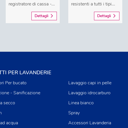
registratore di cassa -...
resistenti a tutti i tipi...
Dettagli
Dettagli
TI PER LAVANDERIE
ri Per bucato
Lavaggio capi in pelle
zione - Sanificazione
Lavaggio idrocarburo
a secco
Linea bianco
n
Spray
 ad acqua
Accessori Lavanderia