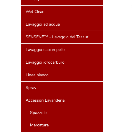
Wet Clean
Lavaggio ad acqua
SENSENE™ - Lavaggio dei Tessuti
Lavaggio capi in pelle
Lavaggio idrocarburo
Linea bianco
Spray
Accessori Lavanderia
Spazzole
Marcatura