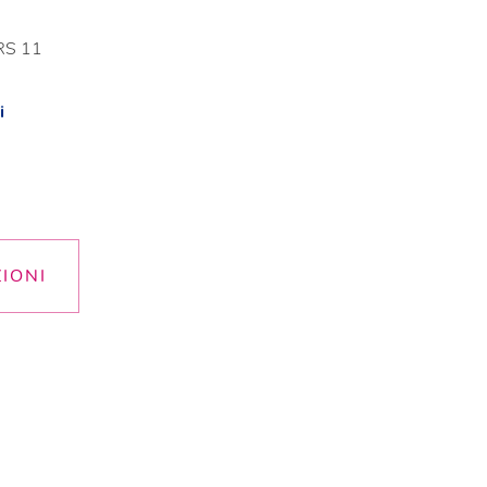
 RS 11
i
ZIONI