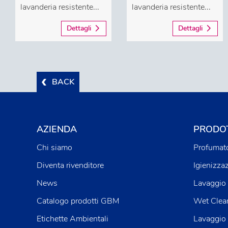
lavanderia resistente...
lavanderia resistente...
Dettagli
Dettagli
BACK
AZIENDA
PRODOT
Chi siamo
Profumato
Diventa rivenditore
Igienizza
News
Lavaggio 
Catalogo prodotti GBM
Wet Clea
Etichette Ambientali
Lavaggio