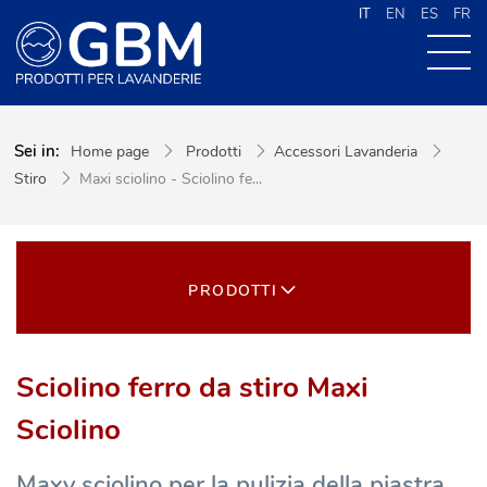
IT
EN
ES
FR
CHI SIAMO
Sei in:
Home page
Prodotti
Accessori Lavanderia
PRODOTTI
Stiro
Maxi sciolino - Sciolino fe...
NEWS
CONTATTI
CERCA NEL SITO
PRODOTTI
Sciolino ferro da stiro Maxi
Sciolino
Maxy sciolino per la pulizia della piastra