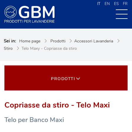
IT
EN
ES
FR
CHI SIAMO
Sei in:
Home page
Prodotti
Accessori Lavanderia
PRODOTTI
Stiro
Telo Maxy - Copriasse da stiro
NEWS
CONTATTI
CERCA NEL SITO
PRODOTTI
Copriasse da stiro - Telo Maxi
Telo per Banco Maxi