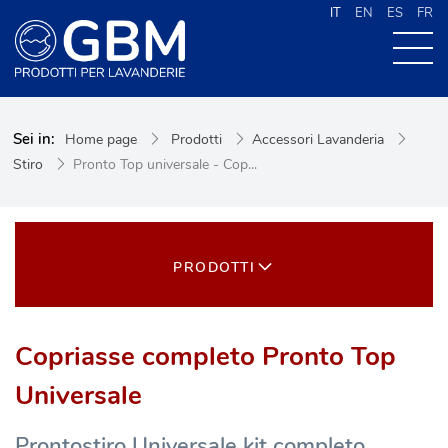
IT
EN
ES
FR
CHI SIAMO
Sei in:
Home page
Prodotti
Accessori Lavanderia
PRODOTTI
Stiro
Pronto Top universale - Cop...
NEWS
CONTATTI
CERCA NEL SITO
PRODOTTI
Copriasse completo Pronto Top
Universale
Prontostiro Universale kit completo