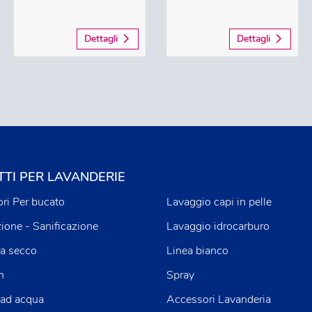
Dettagli
Dettagli
TI PER LAVANDERIE
ri Per bucato
Lavaggio capi in pelle
zione - Sanificazione
Lavaggio idrocarburo
a secco
Linea bianco
n
Spray
 ad acqua
Accessori Lavanderia