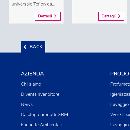
universale Teflon da...
Dettagli
Dettagli
BACK
AZIENDA
PRODOT
Chi siamo
Profumato
Diventa rivenditore
Igienizza
News
Lavaggio 
Catalogo prodotti GBM
Wet Clea
Etichette Ambientali
Lavaggio