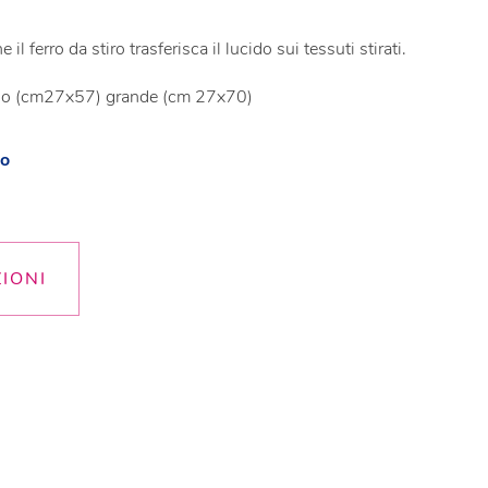
 il ferro da stiro trasferisca il lucido sui tessuti stirati.
colo (cm27x57) grande (cm 27x70)
zo
ZIONI