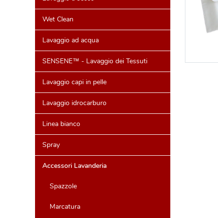
Wet Clean
Lavaggio ad acqua
SENSENE™ - Lavaggio dei Tessuti
Lavaggio capi in pelle
Lavaggio idrocarburo
Linea bianco
Spray
Accessori Lavanderia
Spazzole
Marcatura