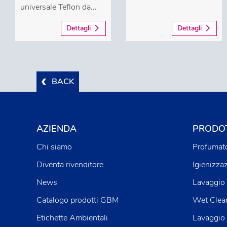
universale Teflon da...
Dettagli
Dettagli
BACK
AZIENDA
PRODOT
Chi siamo
Profumato
Diventa rivenditore
Igienizza
News
Lavaggio 
Catalogo prodotti GBM
Wet Clea
Etichette Ambientali
Lavaggio