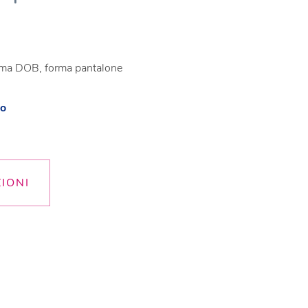
orma DOB, forma pantalone
zo
ZIONI