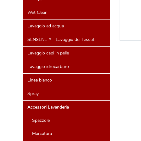
Wet Clean
Lavaggio ad acqua
SENSENE™ - Lavaggio dei Tessuti
Lavaggio capi in pelle
Lavaggio idrocarburo
Linea bianco
Spray
Accessori Lavanderia
Spazzole
Marcatura