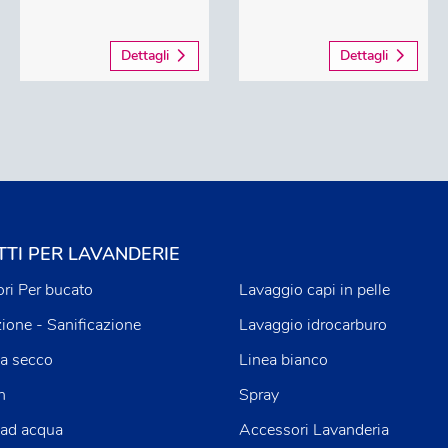
Dettagli
Dettagli
TI PER LAVANDERIE
ri Per bucato
Lavaggio capi in pelle
zione - Sanificazione
Lavaggio idrocarburo
a secco
Linea bianco
n
Spray
 ad acqua
Accessori Lavanderia