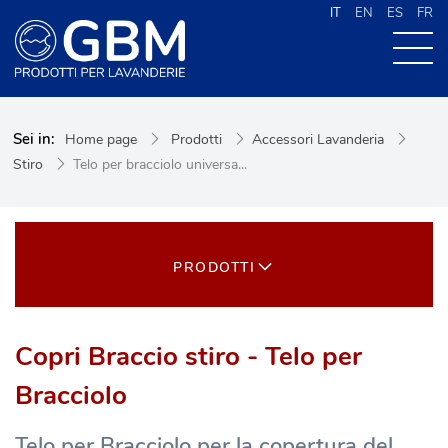
IT
EN
ES
FR
CHI SIAMO
Sei in:
Home page
Prodotti
Accessori Lavanderia
PRODOTTI
Stiro
Telo per bracciolo universa...
NEWS
CONTATTI
CERCA NEL SITO
PRODOTTI
Copri Braccio stiro - Telo per
Bracciolo
Telo per Bracciolo per la copertura del